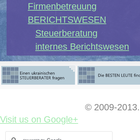
Firmenbetreuung
BERICHTSWESEN
Steuerberatung
internes Berichtswesen
Wirtschaftspruefung
Personalberatung
executive search
personnel selection
© 2009-2013.
outplacement
Visit us on Google+
RECHTSBERATUNG