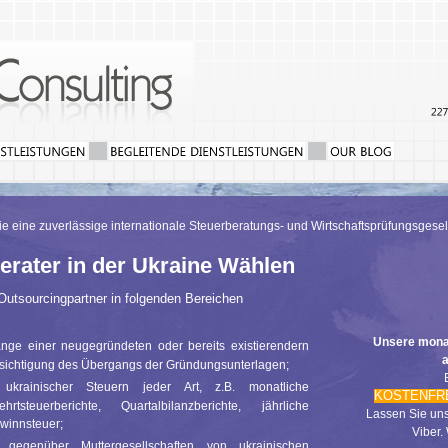
e eine zuverlässige internationale Steuerberatungs- und Wirtschaftsprüfungsgesel
erater in der Ukraine Wählen
r Outsourcingpartner in folgenden Bereichen
Unsere monat
e einer neugegründeten oder bereits existierendern
a
fsichtigung des Übergangs der Gründungsunterlagen;
rainischer Steuern jeder Art, z.B. monatliche
KOSTENFR
tsteuerberichte, Quartalbilanzberichte, jährliche
Lassen Sie uns
winnsteuer;
Viber.
gegenüber Muttergesellschaften von ukrainischen