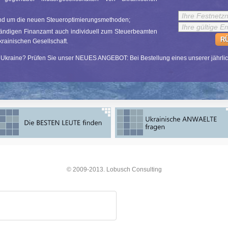
rund um die neuen Steueroptimierungsmethoden;
ändigen Finanzamt auch individuell zum Steuerbeamten
R
krainischen Gesellschaft.
er Ukraine? Prüfen Sie unser NEUES ANGEBOT: Bei Bestellung eines unserer jährl
© 2009-2013. Lobusch Consulting