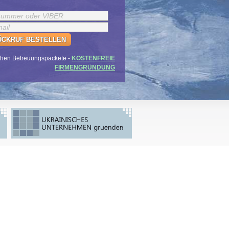
ÜCKRUF BESTELLEN
ichen Betreuungspackete -
KOSTENFREIE
FIRMENGRÜNDUNG