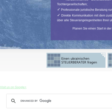
Tochtergesellschaften;
✓
Professionale juristische Beratung 
✓
Direkte Kommunikation mit dem zust
über alle Steuerangelegenheiten Ihrer u
Planen Sie einen Start in d
Visit us on Google+