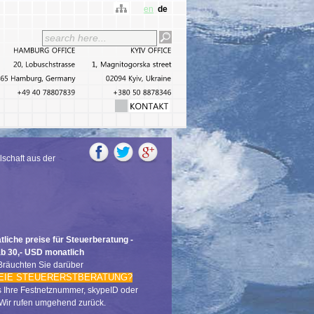
en
de
HAMBURG
OFFICE
KYIV
OFFICE
20,
Lobuschstrasse
1,
Magnitogorska
street
22765
Hamburg,
Germany
02094
Kyiv,
Ukraine
+49
40
78807839
+380
50
8878346
lschaft aus der
liche preise für Steuerberatung -
b 30,- USD monatlich
Bräuchten Sie darüber
EIE STEUERERSTBERATUNG?
 Ihre Festnetznummer, skypeID oder
 Wir rufen umgehend zurück.